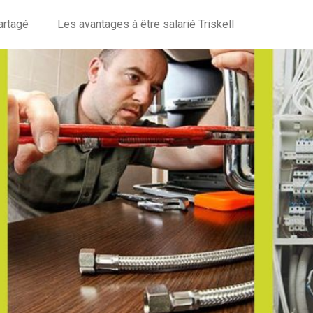
artagé
Les avantages à être salarié Triskell