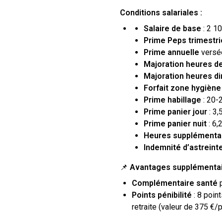
Conditions salariales :
Salaire de base
:
2 10
Prime Peps trimestrie
Prime annuelle
versée
Majoration heures de
Majoration heures d
Forfait zone hygiène
Prime habillage
: 20-2
Prime panier jour
: 3,
Prime panier nuit
: 6,
Heures supplémentai
Indemnité d’astreint
📌
Avantages supplémenta
Complémentaire santé
p
Points pénibilité
: 8 poin
retraite (valeur de 375 €/p