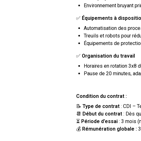
Environnement bruyant pri
✅
Équipements à dispositi
Automatisation des proces
Treuils et robots pour rédu
Équipements de protection 
✅
Organisation du travail
Horaires en rotation 3x8 d
Pause de 20 minutes, adap
Condition du contrat :
📝
Type de contrat
: CDI – T
📆
Début du contrat
: Dès qu
⏳
Période d’essai
: 3 mois (
💰
Rémunération globale :
3