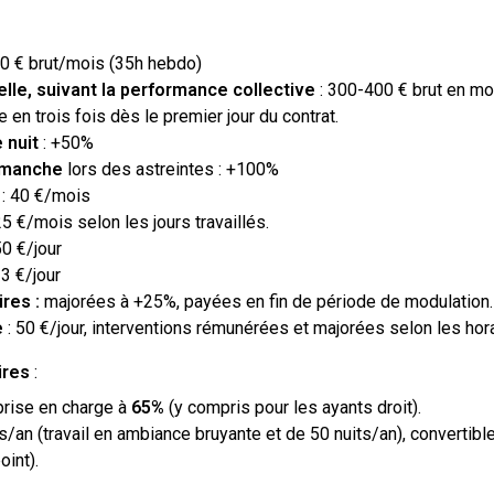
0 € brut/mois (35h hebdo)
lle, suivant la performance collective
: 300-400 € brut en m
 en trois fois dès le premier jour du contrat.
 nuit
: +50%
imanche
lors des astreintes : +100%
: 40 €/mois
5 €/mois selon les jours travaillés.
50 €/jour
23 €/jour
res :
majorées à +25%, payées en fin de période de modulation.
e
: 50 €/jour, interventions rémunérées et majorées selon les hor
ires
:
rise en charge à
65%
(y compris pour les ayants droit).
ts/an (travail en ambiance bruyante et de 50 nuits/an), convertibl
oint).