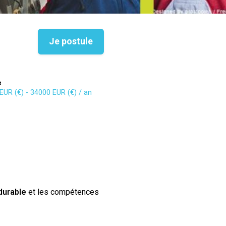
Je postule
e
EUR (€) - 34000 EUR (€) / an
durable
et les compétences