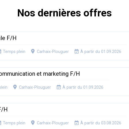
Nos dernières offres
ile F/H
Temps plein
Carhaix-Plouguer
À partir du 01.09.2026
communication et marketing F/H
lein
Carhaix-Plouguer
À partir du 01.09.2026
F/H
Temps plein
Carhaix-Plouguer
À partir du 03.08.2026