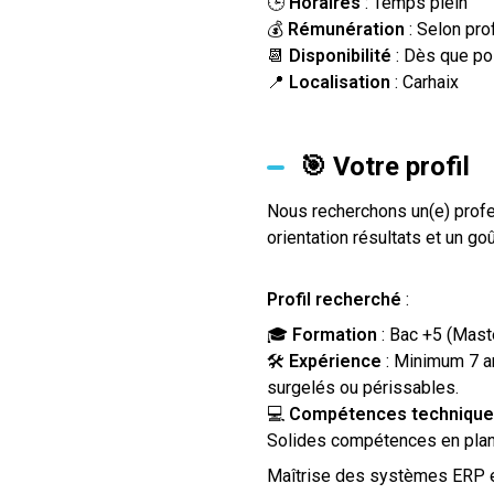
🕒
Horaires
: Temps plein
💰
Rémunération
: Selon pro
📆
Disponibilité
: Dès que po
📍
Localisation
: Carhaix
🎯 Votre profil
Nous recherchons un(e) profe
orientation résultats et un go
Profil recherché
:
🎓
Formation
: Bac +5 (Mast
🛠
Expérience
: Minimum 7 an
surgelés ou périssables.
💻
Compétences techniqu
Solides compétences en planif
Maîtrise des systèmes ERP et 