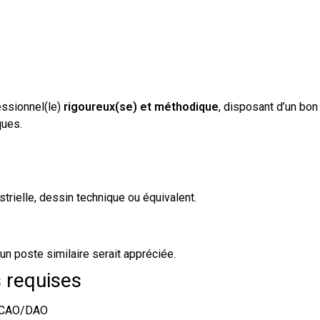
essionnel(le)
rigoureux(se) et méthodique
, disposant d’un bon
ques.
trielle, dessin technique ou équivalent.
n poste similaire serait appréciée.
 requises
e CAO/DAO