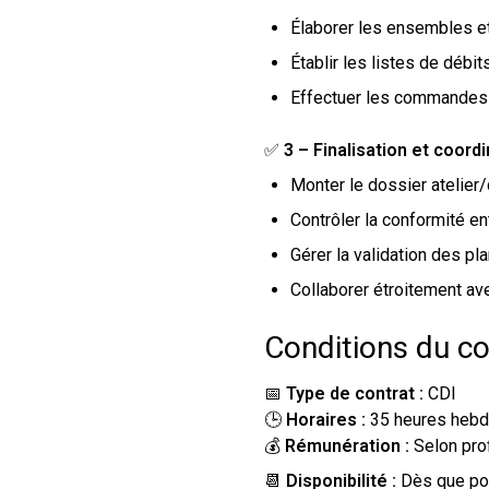
Élaborer les ensembles 
Établir les listes de débit
Effectuer les commandes f
✅
3 – Finalisation et coord
Monter le dossier atelier
Contrôler la conformité en
Gérer la validation des pla
Collaborer étroitement ave
Conditions du co
📅
Type de contrat :
CDI
🕒
Horaires :
35 heures heb
💰
Rémunération :
Selon prof
📆
Disponibilité :
Dès que po