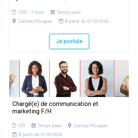
CDD - 7 mois
Temps plein
Carhaix-Plouguer
À partir du 01.09.2026
Je postule
Chargé(e) de communication et
marketing F/H
CDI
Temps plein
Carhaix-Plouguer
À partir du 01.09.2026