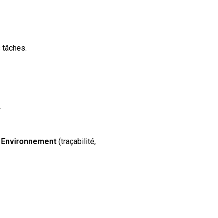
s tâches.
.
et Environnement
(traçabilité,