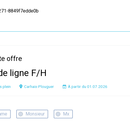
8271-8849f7edde0b
te offre
de ligne F/H
 plein
Carhaix-Plouguer
À partir du 01.07.2026
ame
Monsieur
Mx