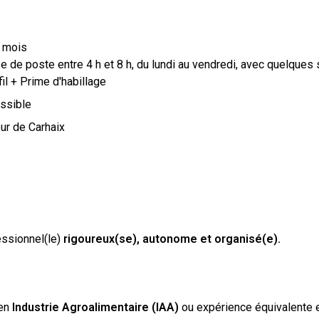
 mois
e de poste entre 4 h et 8 h, du lundi au vendredi, avec quelques s
il + Prime d'habillage
ssible
eur de Carhaix
essionnel(le)
rigoureux(se), autonome et organisé(e).
 en
Industrie Agroalimentaire (IAA)
ou expérience équivalente e