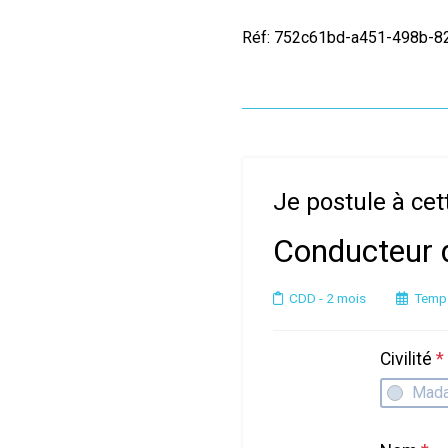
Réf: 752c61bd-a451-498b-
Je postule à cet
Conducteur 
CDD
- 2 mois
Temps
Civilité
*
Mad