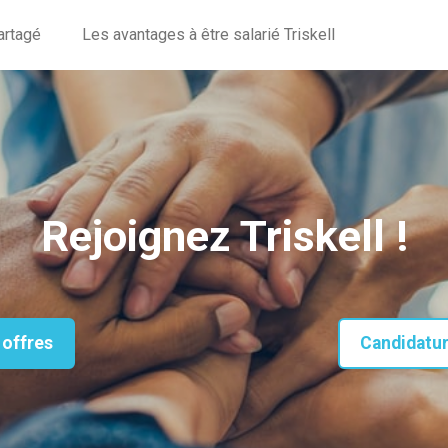
artagé
Les avantages à être salarié Triskell
Rejoignez Triskell !
 offres
Candidatu