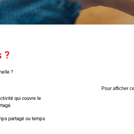
 ?
nelle ?
Pour afficher c
tivité qui couvre le
rtagé.
temps partagé ou temps