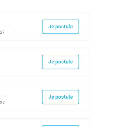
Je postule
027
Je postule
Je postule
027